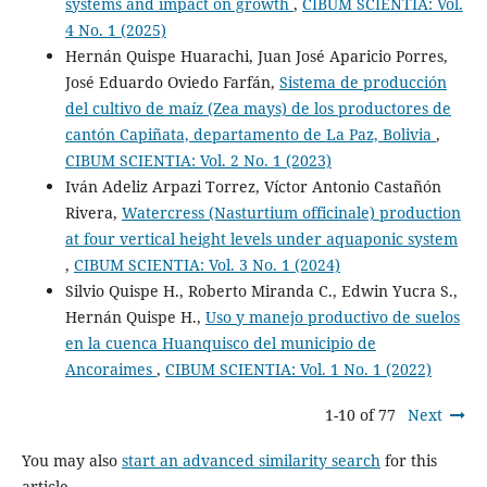
systems and impact on growth
,
CIBUM SCIENTIA: Vol.
4 No. 1 (2025)
Hernán Quispe Huarachi, Juan José Aparicio Porres,
José Eduardo Oviedo Farfán,
Sistema de producción
del cultivo de maíz (Zea mays) de los productores de
cantón Capiñata, departamento de La Paz, Bolivia
,
CIBUM SCIENTIA: Vol. 2 No. 1 (2023)
Iván Adeliz Arpazi Torrez, Víctor Antonio Castañón
Rivera,
Watercress (Nasturtium officinale) production
at four vertical height levels under aquaponic system
,
CIBUM SCIENTIA: Vol. 3 No. 1 (2024)
Silvio Quispe H., Roberto Miranda C., Edwin Yucra S.,
Hernán Quispe H.,
Uso y manejo productivo de suelos
en la cuenca Huanquisco del municipio de
Ancoraimes
,
CIBUM SCIENTIA: Vol. 1 No. 1 (2022)
1-10 of 77
Next
You may also
start an advanced similarity search
for this
article.