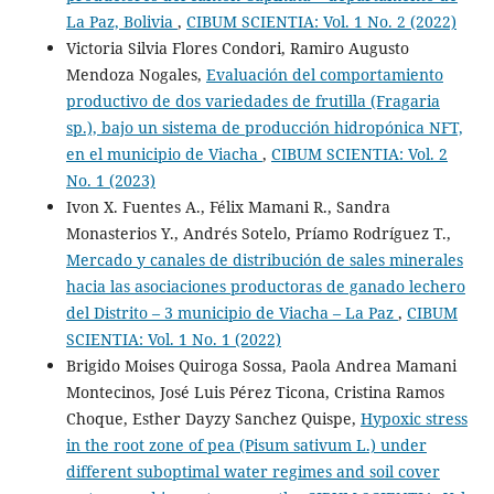
La Paz, Bolivia
,
CIBUM SCIENTIA: Vol. 1 No. 2 (2022)
Victoria Silvia Flores Condori, Ramiro Augusto
Mendoza Nogales,
Evaluación del comportamiento
productivo de dos variedades de frutilla (Fragaria
sp.), bajo un sistema de producción hidropónica NFT,
en el municipio de Viacha
,
CIBUM SCIENTIA: Vol. 2
No. 1 (2023)
Ivon X. Fuentes A., Félix Mamani R., Sandra
Monasterios Y., Andrés Sotelo, Príamo Rodríguez T.,
Mercado y canales de distribución de sales minerales
hacia las asociaciones productoras de ganado lechero
del Distrito – 3 municipio de Viacha – La Paz
,
CIBUM
SCIENTIA: Vol. 1 No. 1 (2022)
Brigido Moises Quiroga Sossa, Paola Andrea Mamani
Montecinos, José Luis Pérez Ticona, Cristina Ramos
Choque, Esther Dayzy Sanchez Quispe,
Hypoxic stress
in the root zone of pea (Pisum sativum L.) under
different suboptimal water regimes and soil cover