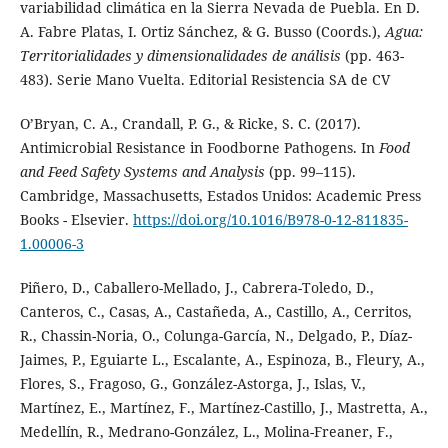
variabilidad climática en la Sierra Nevada de Puebla. En D.
A. Fabre Platas, I. Ortiz Sánchez, & G. Busso (Coords.),
Agua:
Territorialidades y dimensionalidades de análisis
(pp. 463-
483). Serie Mano Vuelta. Editorial Resistencia SA de CV
O’Bryan, C. A., Crandall, P. G., & Ricke, S. C. (2017).
Antimicrobial Resistance in Foodborne Pathogens. In
Food
and Feed Safety Systems and Analysis
(pp. 99–115).
Cambridge, Massachusetts, Estados Unidos: Academic Press
Books - Elsevier.
https://doi.org/10.1016/B978-0-12-811835-
1.00006-3
Piñero, D., Caballero-Mellado, J., Cabrera-Toledo, D.,
Canteros, C., Casas, A., Castañeda, A., Castillo, A., Cerritos,
R., Chassin-Noria, O., Colunga-García, N., Delgado, P., Díaz-
Jaimes, P., Eguiarte L., Escalante, A., Espinoza, B., Fleury, A.,
Flores, S., Fragoso, G., González-Astorga, J., Islas, V.,
Martínez, E., Martínez, F., Martínez-Castillo, J., Mastretta, A.,
Medellín, R., Medrano-González, L., Molina-Freaner, F.,