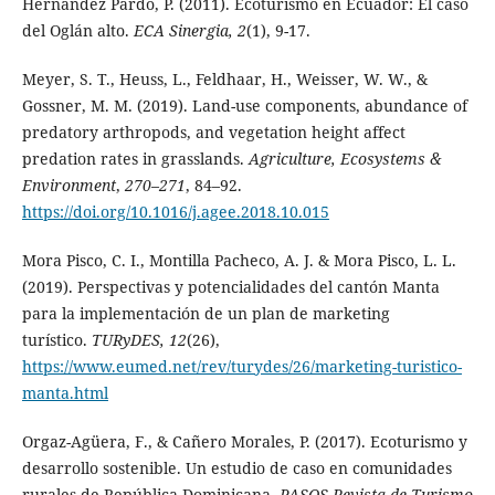
Hernández Pardo, P. (2011). Ecoturismo en Ecuador: El caso
del Oglán alto.
ECA Sinergia, 2
(1), 9-17.
Meyer, S. T., Heuss, L., Feldhaar, H., Weisser, W. W., &
Gossner, M. M. (2019). Land-use components, abundance of
predatory arthropods, and vegetation height affect
predation rates in grasslands.
Agriculture, Ecosystems &
Environment
,
270
–
271
, 84–92.
https://doi.org/10.1016/j.agee.2018.10.015
Mora Pisco, C. I., Montilla Pacheco, A. J. & Mora Pisco, L. L.
(2019). Perspectivas y potencialidades del cantón Manta
para la implementación de un plan de marketing
turístico.
TURyDES, 12
(26),
https://www.eumed.net/rev/turydes/26/marketing-turistico-
manta.html
Orgaz-Agüera, F., & Cañero Morales, P. (2017). Ecoturismo y
desarrollo sostenible. Un estudio de caso en comunidades
rurales de República Dominicana.
PASOS Revista de Turismo