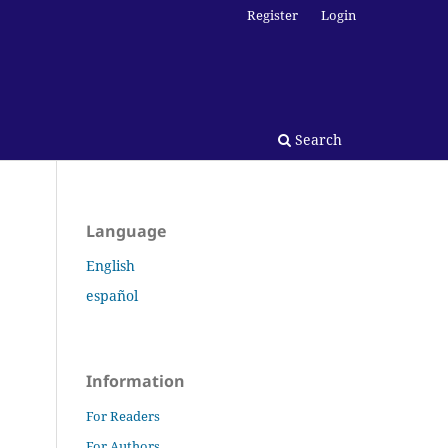
Register
Login
Search
Language
English
español
Information
For Readers
For Authors