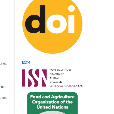
ISSN
83-96
s on
-106