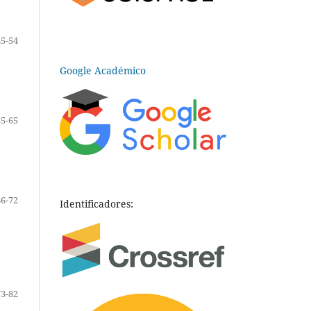
45-54
Google Académico
55-65
66-72
Identificadores:
73-82