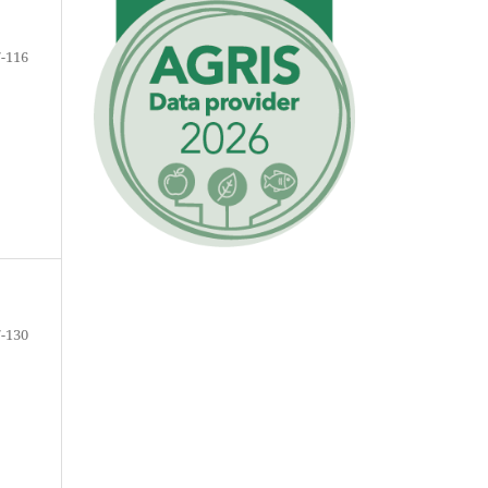
-116
-130