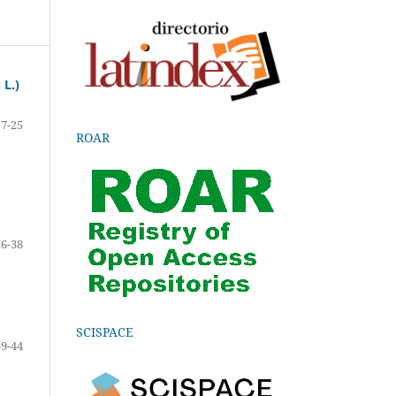
m
L.)
7-25
ROAR
26-38
SCISPACE
39-44