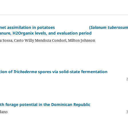
th and net assimilation in potatoes (
Solanum tuberosu
anure, H2Organix levels, and evaluation period
ga Sossa, Casto Willy Mendoza Condori, Milton Johnson
tion of
Trichoderma
spores via solid-state fermentation
th forage potential in the Dominican Republic
edano