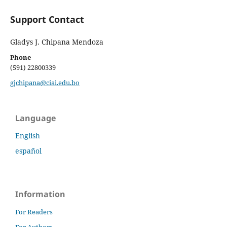
Support Contact
Gladys J. Chipana Mendoza
Phone
(591) 22800339
gjchipana@ciai.edu.bo
Language
English
español
Information
For Readers
For Authors