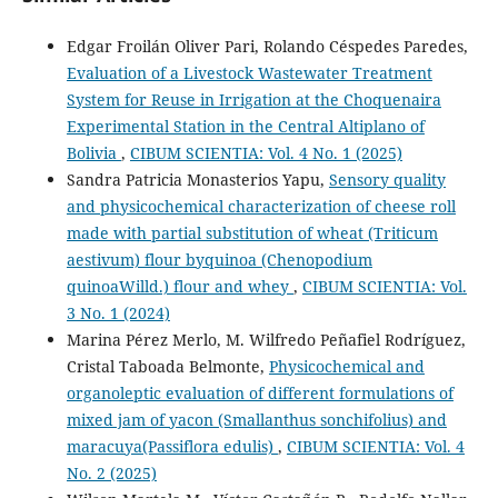
Edgar Froilán Oliver Pari, Rolando Céspedes Paredes,
Evaluation of a Livestock Wastewater Treatment
System for Reuse in Irrigation at the Choquenaira
Experimental Station in the Central Altiplano of
Bolivia
,
CIBUM SCIENTIA: Vol. 4 No. 1 (2025)
Sandra Patricia Monasterios Yapu,
Sensory quality
and physicochemical characterization of cheese roll
made with partial substitution of wheat (Triticum
aestivum) flour byquinoa (Chenopodium
quinoaWilld.) flour and whey
,
CIBUM SCIENTIA: Vol.
3 No. 1 (2024)
Marina Pérez Merlo, M. Wilfredo Peñafiel Rodríguez,
Cristal Taboada Belmonte,
Physicochemical and
organoleptic evaluation of different formulations of
mixed jam of yacon (Smallanthus sonchifolius) and
maracuya(Passiflora edulis)
,
CIBUM SCIENTIA: Vol. 4
No. 2 (2025)