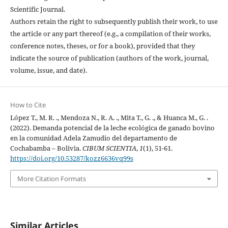
Scientific Journal.
Authors retain the right to subsequently publish their work, to use
the article or any part thereof (e.g., a compilation of their works,
conference notes, theses, or for a book), provided that they
indicate the source of publication (authors of the work, journal,
volume, issue, and date).
How to Cite
López T., M. R. ., Mendoza N., R. A. ., Mita T., G. ., & Huanca M., G. .
(2022). Demanda potencial de la leche ecológica de ganado bovino
en la comunidad Adela Zamudio del departamento de
Cochabamba – Bolivia.
CIBUM SCIENTIA
,
1
(1), 51-61.
https://doi.org/10.53287/kozz6636vq99s
More Citation Formats
Similar Articles