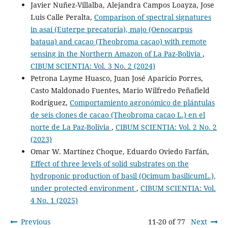
Javier Nuñez-Villalba, Alejandra Campos Loayza, Jose
Luis Calle Peralta,
Comparison of spectral signatures
in asaí (Euterpe precatoria), majo (Oenocarpus
bataua) and cacao (Theobroma cacao) with remote
sensing in the Northern Amazon of La Paz-Bolivia
,
CIBUM SCIENTIA: Vol. 3 No. 2 (2024)
Petrona Layme Huasco, Juan José Aparicio Porres,
Casto Maldonado Fuentes, Mario Wilfredo Peñafield
Rodríguez,
Comportamiento agronómico de plántulas
de seis clones de cacao (Theobroma cacao L.) en el
norte de La Paz-Bolivia
,
CIBUM SCIENTIA: Vol. 2 No. 2
(2023)
Omar W. Martínez Choque, Eduardo Oviedo Farfán,
Effect of three levels of solid substrates on the
hydroponic production of basil (Ocimum basilicumL.),
under protected environment
,
CIBUM SCIENTIA: Vol.
4 No. 1 (2025)
Previous
11-20 of 77
Next