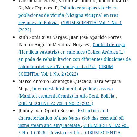
Wilson Martela M., Víctor Castañón R., Rodolfo Nallar
G., Max Espinoza P.,
Estudio coproparasitario en
poblaciones de vicuña (Vicugna vicugna) en tres
regiones de Bolivia
,
CIBUM SCIENTIA: Vol. 1 No. 1
(2022)
Ruth Sonia Silva Vargas, Juan José Aparicio Porres,
Ramiro Augusto Mendoza Nogales ,
Control de roya
(Hemileia vastatrix) en cafetales (Coffea Arábica L.)
en poda de rehabilitación con diferentes diluciones de
caldo bordelés en Taipiplaya - La Paz
,
CIBUM
SCIENTIA: Vol. 1 No. 2 (2022)
Marco Antonio Echenique Quezada, Sara Vergara
Mejia,
In vitroestablishment of yellow cassava
(Manihot esculentaCrantz) in Alto Beni, Bolivia
,
CIBUM SCIENTIA: Vol. 4 No. 2 (2025)
Jhonny Iván Oporto Berrios,
Extraction and
characterization of
Eucalyptus globulus
essential oil
using steam and ethyl acetate
,
CIBUM SCIENTIA: Vol.
5 No. 1 (2026): Revista científica CIBUM SCIENTIA