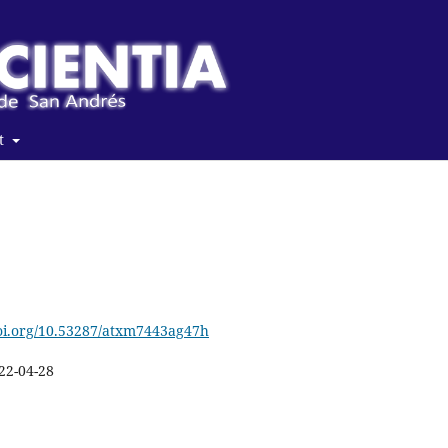
t
doi.org/10.53287/atxm7443ag47h
22-04-28