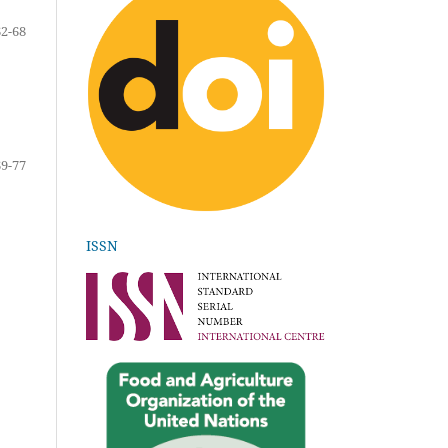
62-68
69-77
ISSN