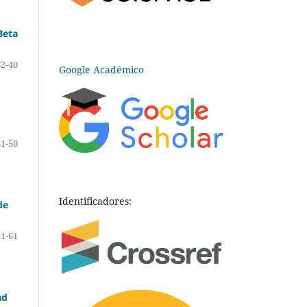
Beta
32-40
Google Académico
41-50
Identificadores:
de
51-61
ad