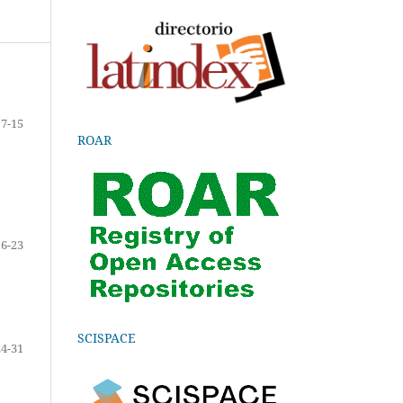
7-15
ROAR
16-23
SCISPACE
24-31