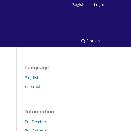
Register
Login
Search
Language
English
español
Information
For Readers
For Authors