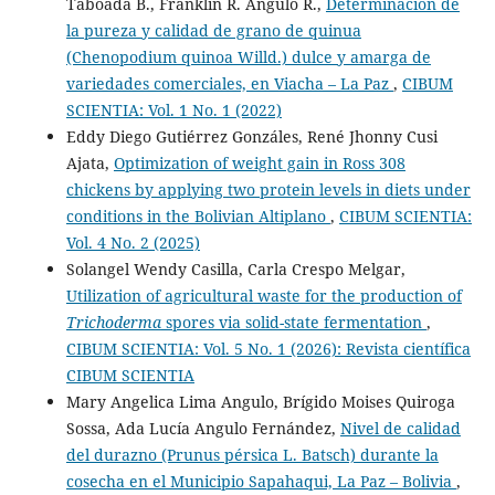
Taboada B., Franklin R. Angulo R.,
Determinación de
la pureza y calidad de grano de quinua
(Chenopodium quinoa Willd.) dulce y amarga de
variedades comerciales, en Viacha – La Paz
,
CIBUM
SCIENTIA: Vol. 1 No. 1 (2022)
Eddy Diego Gutiérrez Gonzáles, René Jhonny Cusi
Ajata,
Optimization of weight gain in Ross 308
chickens by applying two protein levels in diets under
conditions in the Bolivian Altiplano
,
CIBUM SCIENTIA:
Vol. 4 No. 2 (2025)
Solangel Wendy Casilla, Carla Crespo Melgar,
Utilization of agricultural waste for the production of
Trichoderma
spores via solid-state fermentation
,
CIBUM SCIENTIA: Vol. 5 No. 1 (2026): Revista científica
CIBUM SCIENTIA
Mary Angelica Lima Angulo, Brígido Moises Quiroga
Sossa, Ada Lucía Angulo Fernández,
Nivel de calidad
del durazno (Prunus pérsica L. Batsch) durante la
cosecha en el Municipio Sapahaqui, La Paz – Bolivia
,