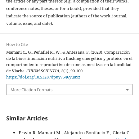
the article or any part thereof (e.g., a compilation of their works,
conference notes, theses, or for a book), provided that they
indicate the source of publication (authors of the work, journal,
volume, issue, and date).
How to Cite
Mamani C., G., Peñafiel R., W., & Antezana, F. (2023). Comparación
de la bioestimulación nutritiva flushing energético y proteico en el
comportamiento reproductivo de conejas mestizas en la localidad
de Viacha.
CIBUM SCIENTIA
,
2
(1), 90-100.
https://doi.org/10.53287/ipuy7546yu89z
More Citation Formats
Similar Articles
Erwin R. Mamani M., Alejandro Bonifacio F., Gloria C.