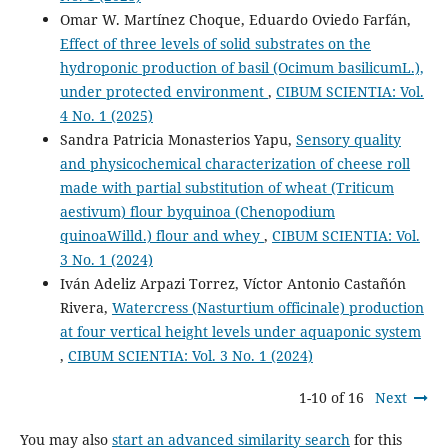
Omar W. Martínez Choque, Eduardo Oviedo Farfán,
Effect of three levels of solid substrates on the
hydroponic production of basil (Ocimum basilicumL.),
under protected environment
,
CIBUM SCIENTIA: Vol.
4 No. 1 (2025)
Sandra Patricia Monasterios Yapu,
Sensory quality
and physicochemical characterization of cheese roll
made with partial substitution of wheat (Triticum
aestivum) flour byquinoa (Chenopodium
quinoaWilld.) flour and whey
,
CIBUM SCIENTIA: Vol.
3 No. 1 (2024)
Iván Adeliz Arpazi Torrez, Víctor Antonio Castañón
Rivera,
Watercress (Nasturtium officinale) production
at four vertical height levels under aquaponic system
,
CIBUM SCIENTIA: Vol. 3 No. 1 (2024)
1-10 of 16
Next
You may also
start an advanced similarity search
for this