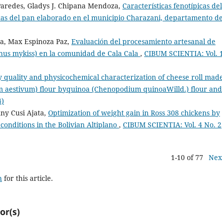
Paredes, Gladys J. Chipana Mendoza,
Características fenotípicas del
icas del pan elaborado en el municipio Charazani, departamento d
ra, Max Espinoza Paz,
Evaluación del procesamiento artesanal de
us mykiss) en la comunidad de Cala Cala
,
CIBUM SCIENTIA: Vol. 
 quality and physicochemical characterization of cheese roll mad
cum aestivum) flour byquinoa (Chenopodium quinoaWilld.) flour and
4)
ny Cusi Ajata,
Optimization of weight gain in Ross 308 chickens by
 conditions in the Bolivian Altiplano
,
CIBUM SCIENTIA: Vol. 4 No. 2
1-10 of 77
Nex
h
for this article.
or(s)