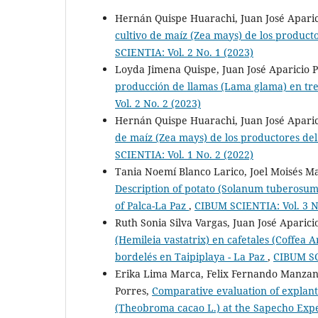
Hernán Quispe Huarachi, Juan José Aparic
cultivo de maíz (Zea mays) de los product
SCIENTIA: Vol. 2 No. 1 (2023)
Loyda Jimena Quispe, Juan José Aparicio 
producción de llamas (Lama glama) en tres
Vol. 2 No. 2 (2023)
Hernán Quispe Huarachi, Juan José Aparic
de maíz (Zea mays) de los productores de
SCIENTIA: Vol. 1 No. 2 (2022)
Tania Noemí Blanco Larico, Joel Moisés M
Description of potato (Solanum tuberosum)
of Palca-La Paz
,
CIBUM SCIENTIA: Vol. 3 N
Ruth Sonia Silva Vargas, Juan José Apari
(Hemileia vastatrix) en cafetales (Coffea 
bordelés en Taipiplaya - La Paz
,
CIBUM SCI
Erika Lima Marca, Felix Fernando Manzan
Porres,
Comparative evaluation of explants
(Theobroma cacao L.) at the Sapecho Exp