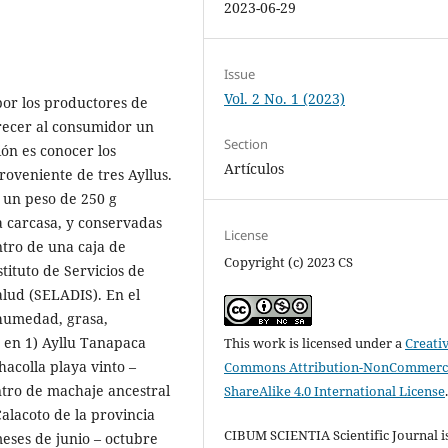
2023-06-29
Issue
Vol. 2 No. 1 (2023)
por los productores de
recer al consumidor un
Section
ión es conocer los
Artículos
oveniente de tres Ayllus.
 un peso de 250 g
a carcasa, y conservadas
License
ntro de una caja de
Copyright (c) 2023 CS
tituto de Servicios de
alud (SELADIS). En el
 humedad, grasa,
zó en 1) Ayllu Tanapaca
This work is licensed under a
Creati
hacolla playa vinto –
Commons Attribution-NonCommerci
ntro de machaje ancestral
ShareAlike 4.0 International License
alacoto de la provincia
CIBUM SCIENTIA Scientific Journal i
eses de junio – octubre