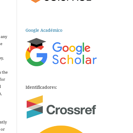
Google Académico
o any
he
py,
n the
for
l
Identificadores:
),
ntly
 or