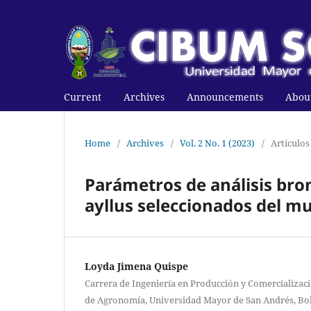
Current
Archives
Announcements
Abou
Home
/
Archives
/
Vol. 2 No. 1 (2023)
/
Artículos
Parámetros de análisis bro
ayllus seleccionados del mu
Loyda Jimena Quispe
Carrera de Ingeniería en Producción y Comercializac
de Agronomía, Universidad Mayor de San Andrés, Bol