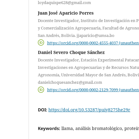
loydaquispe628@gmail.com
Juan José Aparicio Porres
Docente Investigador, Instituto de Investigación en
y Comercialización Agropecuaria, Facultad de Agron
San Andrés, Bolivia. jjaparicio@umsa.bo
https://orcid.org/0000-0002-4555-4037 (unauthen
Daniel Severo Choque Sánchez
Docente Investigador, Estación Experimental Patacam
Investigaciones en Agropecuarias y de Recursos Natur
Agronomía, Universidad Mayor de San Andrés, Bolivi
danielchoquesanchez@gmail.com
https://orcid.org/0000-0002-2129-7099 (unauthen
DOI:
https://doi.org/10.53287/puiy8275he29r
Keywords:
llama, análisis bromatológico, prote