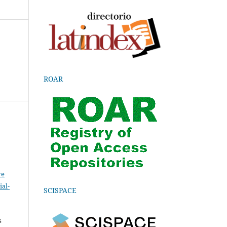
ROAR
ve
al-
SCISPACE
.
s