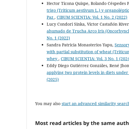
Hector Ticona Quispe, Rolando Céspedes 
trigo (Triticum aestivum L.) y organolépt
Paz
,
CIBUM SCIENTIA: Vol. 1 No. 2 (2022)
Lucy Condori Sinka, Víctor Castañón Rive
ahumado de Trucha Arco Iris (Oncorhynch
No. 1 (2022)
Sandra Patricia Monasterios Yapu,
Sensory
with partial substitution of wheat (Triti
whey
,
CIBUM SCIENTIA: Vol. 3 No. 1 (202
Eddy Diego Gutiérrez Gonzáles, René Jhon
applying two protein levels in diets under
(2025)
You may also
start an advanced similarity searc
Most read articles by the same auth