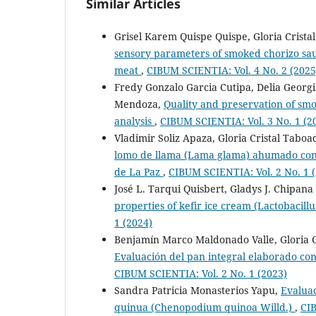
Similar Articles
Grisel Karem Quispe Quispe, Gloria Crist
sensory parameters of smoked chorizo saus
meat
,
CIBUM SCIENTIA: Vol. 4 No. 2 (2025
Fredy Gonzalo Garcia Cutipa, Delia Georg
Mendoza,
Quality and preservation of smo
analysis
,
CIBUM SCIENTIA: Vol. 3 No. 1 (2
Vladimir Soliz Apaza, Gloria Cristal Tab
lomo de llama (Lama glama) ahumado con 
de La Paz
,
CIBUM SCIENTIA: Vol. 2 No. 1 
José L. Tarqui Quisbert, Gladys J. Chipan
properties of kefir ice cream (Lactobacillu
1 (2024)
Benjamín Marco Maldonado Valle, Gloria C
Evaluación del pan integral elaborado con
CIBUM SCIENTIA: Vol. 2 No. 1 (2023)
Sandra Patricia Monasterios Yapu,
Evaluac
quinua (Chenopodium quinoa Willd.)
,
CIB