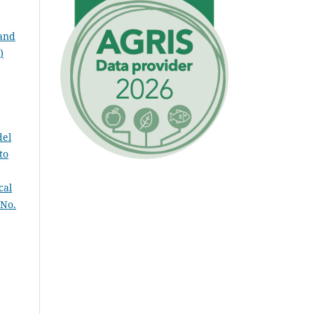
and
)
del
to
cal
 No.