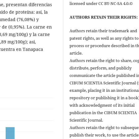
licensed under CC BY-NC-SA 4.0.©
ne, presentan diferencias
do de proteína: así, la
AUTHORS RETAIN THEIR RIGHTS:
umedad (76,08%) y
 de (0,95%). La carne en
Authors retain their trademark and
0,69 mg/100g) y la carne
patent rights, as well as any rights t
,89 mg/100g); así,
process or procedure described in t
ncuentra en Tanapaca
article.
Authors retain the right to share, co
distribute, perform, and publicly
communicate the article published i
CIBUM SCIENTIA Scientific Journal (
example, placing it in an institutiona
repository or publishing it in a book
with acknowledgment of its initial
publication in the CIBUM SCIENTIA
Scientific Journal.
Authors retain the right to subseque
publish their work, to use the article