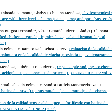
al Taboada Belmonte, Gladys J. Chipana Mendoza,
Physicochemical 
age with three levels of llama (Lama glama) and pork (Sus scrofa
)
ina Burgoa Fernández, Víctor Castañón Rivera, Gladys J. Chipana
ked chicken: organoleptic, microbiological and bromatological
024)
oada Belmonte, Ramiro Raúl Ochoa Torrez,
Evaluación de la calidad 
salmuera en la localidad de Viacha, provincia Ingavi departamen
(2023)
a Mendoza, Rubén J. Trigo Riveros,
Organoleptic and physico-chemi
s acidophillus, Lactobacillus delbrueckii)
,
CIBUM SCIENTIA: Vol. 3
ristal Taboada Belmonte, Sandra Patricia Monasterios Yapu,
 harina de tarwi (Lupinus mutabilis) en el municipio de Viacha
,
ión de la calidad sensorial del queque fortificado con harina de
UM SCIENTIA: Vol. 1 No. 2 (2022)