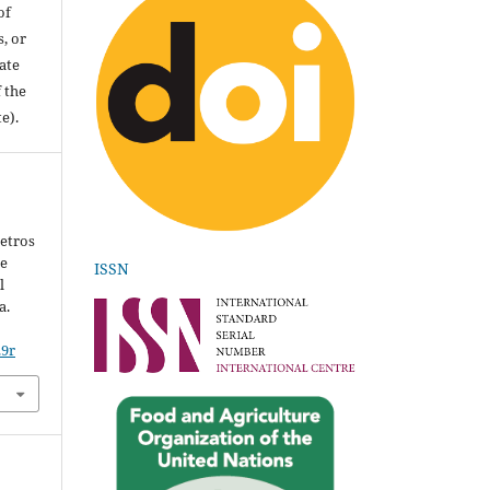
of
, or
ate
 the
e).
metros
de
ISSN
l
a.
29r