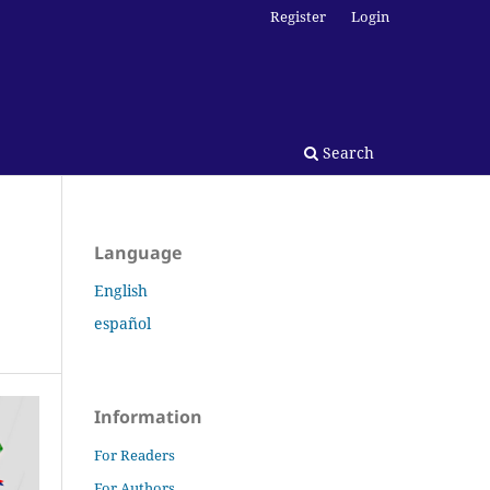
Register
Login
Search
Language
English
español
Information
For Readers
For Authors