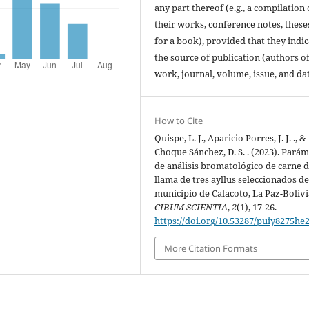
any part thereof (e.g., a compilation 
their works, conference notes, theses
for a book), provided that they indic
the source of publication (authors of
work, journal, volume, issue, and dat
How to Cite
Quispe, L. J., Aparicio Porres, J. J. ., &
Choque Sánchez, D. S. . (2023). Pará
de análisis bromatológico de carne 
llama de tres ayllus seleccionados de
municipio de Calacoto, La Paz-Bolivi
CIBUM SCIENTIA
,
2
(1), 17-26.
https://doi.org/10.53287/puiy8275he
More Citation Formats