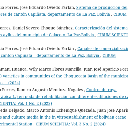
io Porres, José Eduardo Oviedo Farfán,
Sistema de producción del
ores de cantón Capiñata, departamento de La Paz, Bolivia
,
CIBUM
Porres, Daniel Severo Choque Sánchez,
Caracterización del sistema
 ayllus del municipio de Calacoto, La Paz-Bolivia
,
CIBUM SCIENTI
io Porres, José Eduardo Oviedo Farfán ,
Canales de comercializaci
l cantón Capiñata – departamento de La Paz, Bolivia
,
CIBUM
amani Huanca, Wily Marco Flores Mancilla, Juan José Aparicio Porr
 varieties in communities of the Choquecata Basin of the municipa
o. 1 (2024)
cio Porres, Ramiro Augusto Mendoza Nogales ,
Control de roya
Arábica L.) en poda de rehabilitación con diferentes diluciones de c
ENTIA: Vol. 1 No. 2 (2022)
eda Delgado, Marco Antonio Echenique Quezada, Juan José Apari
 and culture media in the in vitroestablishment of bolivian cacao
erimental Station
,
CIBUM SCIENTIA: Vol. 3 No. 2 (2024)