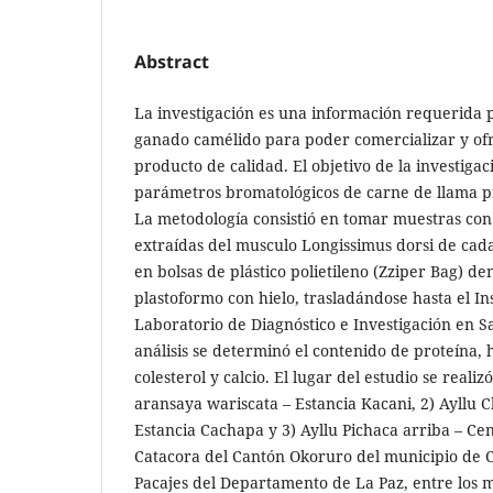
Abstract
La investigación es una información requerida 
ganado camélido para poder comercializar y of
producto de calidad. El objetivo de la investigac
parámetros bromatológicos de carne de llama pr
La metodología consistió en tomar muestras con
extraídas del musculo Longissimus dorsi de cad
en bolsas de plástico polietileno (Zziper Bag) de
plastoformo con hielo, trasladándose hasta el Ins
Laboratorio de Diagnóstico e Investigación en S
análisis se determinó el contenido de proteína,
colesterol y calcio. El lugar del estudio se reali
aransaya wariscata – Estancia Kacani, 2) Ayllu C
Estancia Cachapa y 3) Ayllu Pichaca arriba – Ce
Catacora del Cantón Okoruro del municipio de C
Pacajes del Departamento de La Paz, entre los m