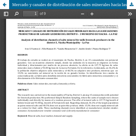
Mercado y canales de distribución de sales minerales hacia las asociaciones productoras de ganado lechero del Distrito – 3 municipio de Viacha – La Paz