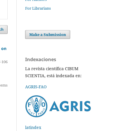
For Librarians
ch
Make a Submission
s on
Indexaciones
-106
La revista científica CIBUM
SCIENTIA, está indexada en:
items
AGRIS-FAO
latindex