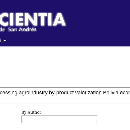
t
By Author