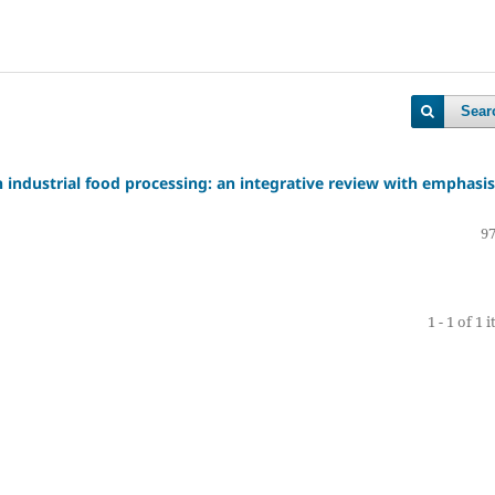
Sear
 industrial food processing: an integrative review with emphasi
97
1 - 1 of 1 