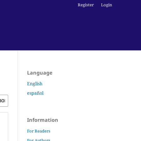
Register
Login
Language
English
español
Information
For Readers
For Authors