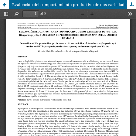
Evaluación del comportamiento productivo de dos variedades de frutilla (Fragaria sp.), bajo un sistema de producción hidropónica NFT, en el municipio de Viacha