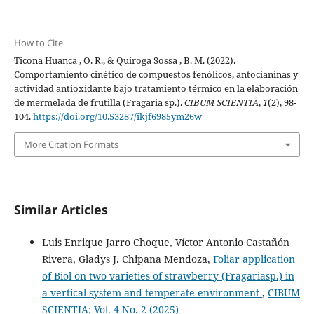
How to Cite
Ticona Huanca , O. R., & Quiroga Sossa , B. M. (2022).
Comportamiento cinético de compuestos fenólicos, antocianinas y
actividad antioxidante bajo tratamiento térmico en la elaboración
de mermelada de frutilla (Fragaria sp.).
CIBUM SCIENTIA
,
1
(2), 98-
104.
https://doi.org/10.53287/ikjf6985ym26w
More Citation Formats
Similar Articles
Luis Enrique Jarro Choque, Víctor Antonio Castañón
Rivera, Gladys J. Chipana Mendoza,
Foliar application
of Biol on two varieties of strawberry (Fragariasp.) in
a vertical system and temperate environment
,
CIBUM
SCIENTIA: Vol. 4 No. 2 (2025)