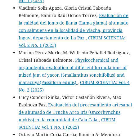
No. 1 (2023)
Vladimir Soliz Apaza, Gloria Cristal Taboada
Belmonte, Ramiro Raúl Ochoa Torrez,
Evaluación de
la calidad del lomo de llama (Lama glama) ahumado
con salmuera en la localidad de Viacha, provincia
Ingavi departamento de La Paz
,
CIBUM SCIENTIA:
Vol. 2 No. 1 (2023)
Marina Pérez Merlo, M. Wilfredo Peñafiel Rodríguez,
Cristal Taboada Belmonte,
Physicochemical and
organoleptic evaluation of different formulations of
mixed jam of yacon (Smallanthus sonchifolius) and
maracuya(Passiflora edulis)
,
CIBUM SCIENTIA: Vol. 4
No. 2 (2025)
Lucy Condori Sinka, Víctor Castañón Rivera, Max
Espinoza Paz,
Evaluación del procesamiento artesanal
de ahumado de Trucha Arco Iris (Oncorhynchus
mykiss) en la comunidad de Cala Cala
,
CIBUM
SCIENTIA: Vol. 1 No. 1 (2022)
Octavio Martir Coria Garcia, Ramiro A. Mendoza