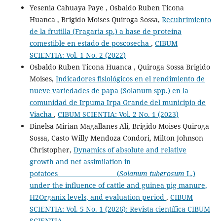
Yesenia Cahuaya Paye , Osbaldo Ruben Ticona
Huanca , Brigido Moises Quiroga Sossa,
Recubrimiento
de la frutilla (Fragaria sp.) a base de proteína
comestible en estado de poscosecha
,
CIBUM
SCIENTIA: Vol. 1 No. 2 (2022)
Osbaldo Ruben Ticona Huanca , Quiroga Sossa Brigido
Moises,
Indicadores fisiológicos en el rendimiento de
nueve variedades de papa (Solanum spp.) en la
comunidad de Irpuma Irpa Grande del municipio de
Viacha
,
CIBUM SCIENTIA: Vol. 2 No. 1 (2023)
Dinelsa Mirian Magallanes Ali, Brigido Moises Quiroga
Sossa, Casto Willy Mendoza Condori, Milton Johnson
Christopher,
Dynamics of absolute and relative
growth and net assimilation in
potatoes (
Solanum tuberosum
L.)
under the influence of cattle and guinea pig manure,
H2Organix levels, and evaluation period
,
CIBUM
SCIENTIA: Vol. 5 No. 1 (2026): Revista científica CIBUM
SCIENTIA