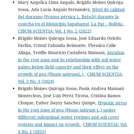
Mary Angelica Lima Angulo, Brígido Moises Quiroga
Sossa, Ada Lucía Angulo Fernández,
Nivel de calidad
del durazno (Prunus pérsica L. Batsch) durante la
cosecha en el Municipio Sapahaqui, La Paz – Bolivia
,
CIBUM SCIENTIA: Vol. 1 No. 2 (2022)
Brigido Moises Quiroga Sossa, José Eduardo Oviedo
Farfán, Cristal Taboada Belmonte, Yhessica Calle
Aliaga, Teófilo Mauricio Castañeta Mamani,
Aeration
in the root zone and its relationship with soil water
pulses below field capacity and their effect on the
growth of pea (Pisum sativumL.)
,
CIBUM SCIENTIA:
Vol. 3 No. 1 (2024)
Brigido Moises Quiroga Sossa, Paola Andrea Mamani
Montecinos, José Luis Pérez Ticona, Cristina Ramos
Choque, Esther Dayzy Sanchez Quispe,
Hypoxic stress
in the root zone of pea (Pisum sativum L.) under
different suboptimal water regimes and soil cover
systems and impact on growth
,
CIBUM SCIENTIA: Vol.
4 No. 1 (2025)